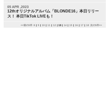
05 APR ,2023
12thオリジナルアルバム「BLONDE16」本日リリー
ス！ 本日TikTok LIVEも！
<<前の5件
8
|
9
|
10
|
11
|
12
|
13
|
14
|
15
|
16
|
17
|
18
次の5件>>