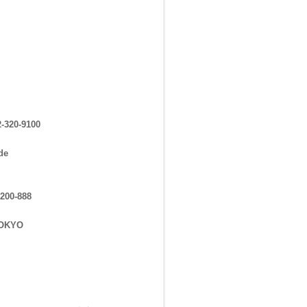
0-9100
de
0-888
TOKYO