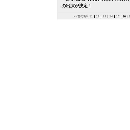
の出演が決定！
<<前の5件
11
|
12
|
13
|
14
|
15
|
16
|