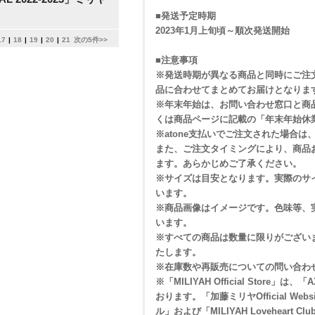
■発送予定時期
2023年1月上旬頃～順次発送開始
17
|
18
|
19
|
20
|
21
次の5件>>
■注意事項
※発送時期が異なる商品と同時にご注
品に合わせてまとめてお届けとなりま
※年末年始は、お問い合わせ窓口と商
くは商品ページに記載の「年末年始休
※atone支払いでご注文された場合
また、ご注文タイミングにより、商品
ます。あらかじめご了承ください。
※サイズは目安となります。実際のサ
います。
※商品画像はイメージです。色味等、
います。
※すべての商品は数量に限りがござい
たします。
※在庫数や再販売についての問い合わ
※「MILIYAH Official Store
おります。「加藤ミリヤOfficial Web
ル」および「MILIYAH Lovehear