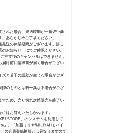
文された場合、発送時期が一番遅い商
す。あらかじめご了承ください。
品発送の休業期間がございます。詳し
業のお知らせ」にてご確認ください。
は、ご注文後のキャンセルはできません。
お届け前に請求書が届く場合がござい
イズと若干の誤差が生じる場合がござ
実際のものとは若干異なる場合がござ
ますため、売り切れ次第販売を終了い
せにはお答えいたしかねます。
」は、「AXELSTORE」のシステムを利用して
site」、「加藤ミリヤ/MILIYAHモバイ
t Club」の会員登録情報とは異なりますので