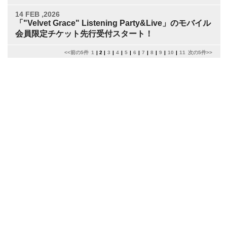
14 FEB ,2026
「"Velvet Grace" Listening Party&Live」のモバイル
会員限定チケット先行受付スタート！
<<前の5件
1
|
2
|
3
|
4
|
5
|
6
|
7
|
8
|
9
|
10
|
11
次の5件>>