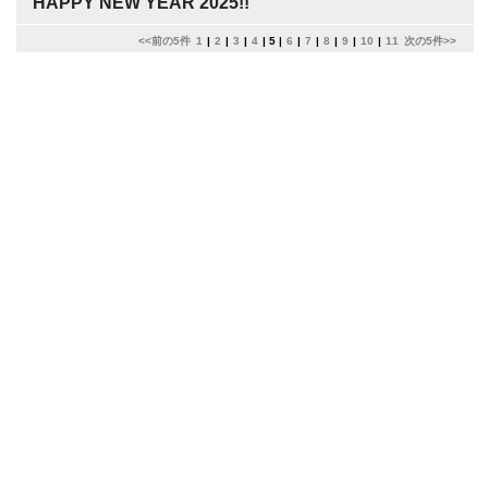
HAPPY NEW YEAR 2025!!
<<前の5件
1
|
2
|
3
|
4
|
5
|
6
|
7
|
8
|
9
|
10
|
11
次の5件>>